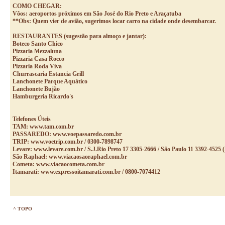
COMO CHEGAR:
Vôos: aeroportos próximos em São José do Rio Preto e Araçatuba
**Obs: Quem vier de avião, sugerimos locar carro na cidade onde desembarcar.
RESTAURANTES (sugestão para almoço e jantar):
Boteco Santo Chico
Pizzaria Mezzaluna
Pizzaria Casa Rocco
Pizzaria Roda Viva
Churrascaria Estancia Grill
Lanchonete Parque Aquático
Lanchonete Bujão
Hamburgeria Ricardo's
Telefones Úteis
TAM: www.tam.com.br
PASSAREDO: www.voepassaredo.com.br
TRIP: www.voetrip.com.br / 0300-7898747
Levare: www.levare.com.br / S.J.Rio Preto 17 3305-2666 / São Paulo 11 3392-4525
São Raphael: www.viacaosaoraphael.com.br
Cometa: www.viacaocometa.com.br
Itamarati: www.expressoitamarati.com.br / 0800-7074412
^ TOPO