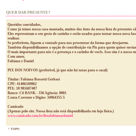
QUER DAR PRESENTE?
Queridos convidados,
Como já temos nossa casa montada, muitos dos itens da nossa lista de presentes sã
Eles representam o seu gesto de carinho e serão usados para tornar nossa nova fa
realizar.
Se preferirem, fiquem a vontade para nos presentear da forma que desejarem.
Também disponibilizamos a opção de contribuição via Pix para quem quiser enviar
O mais importante para nós é a presença e o carinho de vocês. Isso sim é o nosso m
Com amor,
Fabiana e Daniel
PIX DOS NOIVOS (preferível, já que não há taxas para o casal)
Titular: Fabiana Rossetti Gerbasi
CPF: 41486349862
PIX: 18 981687407
Banco: C6 BANK - 336 Agência: 0001
Conta Corrente e Dígito: 34964355-5
Camicado
(Apenas pelo site. Nossa lista não está disponibilizada em loja física.)
www.camicado.com.br/listafabianaedaniel
^ TOPO