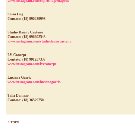
www.instagram.com/capricho.penapolis
Salão Lug
Contato: (18) 996229998
Studio Danny Caetano
Contato: (18) 996692543
www.instagram.com/studiodannycaetano
LV Concept
Contato: (18) 991257337
www.instagram.com/lvvconcept
Luciana Garrio
www.instagram.com/lucianagarrio
Talia Damazo
Contato: (18) 36529750
^ TOPO