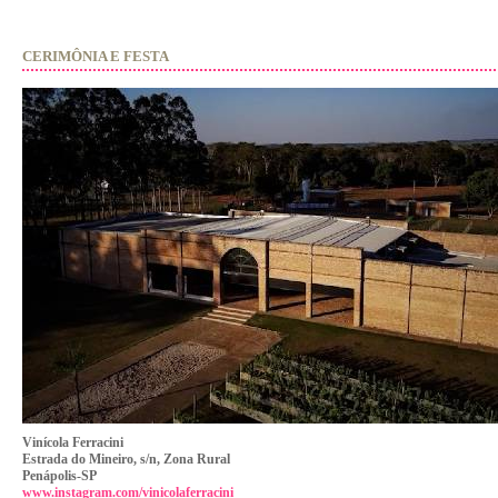
CERIMÔNIA E FESTA
Vinícola Ferracini
Estrada do Mineiro, s/n, Zona Rural
Penápolis-SP
www.instagram.com/vinicolaferracini